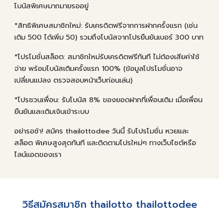
โบนัสพิเศษมากมายรออยู่
*สิทธิพิเศษสมาชิกใหม่: รับเครดิตฟรีจากการฝากครั้งแรก (เช่น
เติม 500 ได้เพิ่ม 50) รวมถึงโบนัสจากโปรยืนยันเบอร์ 300 บาท
*โปรโมชั่นสล็อต: สมาชิกใหม่รับเครดิตฟรีทันที ไม่ต้องเสียค่าใช้
จ่าย พร้อมโบนัสเติมครั้งแรก 100% (ข้อมูลโปรโมชั่นอาจ
เปลี่ยนแปลง ตรวจสอบหน้าเว็บก่อนเล่น)
*โปรชวนเพื่อน: รับโบนัส 8% ของยอดฝากที่เพื่อนเติม เมื่อเพื่อน
ยืนยันและเติมเงินเข้าระบบ
อย่ารอช้า! สมัคร thailottodee วันนี้ รับโปรโมชั่น หวยและ
สล็อต พิเศษสูงสุดทันที และติดตามโปรใหม่ๆ ทางเว็บไซต์หรือ
ไลน์แอดของเรา
วิธีสมัครสมาชิก thailotto thailotto
dee