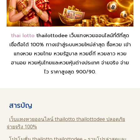
thai lotto
thailottodee
เว็บแทงหวยออนไลน์ที่ดีที่สุด
เชื่อถือได้ 100% ทางเข้าสู่ระบบหวยใหม่ล่าสุด
ซื้อหวย
เข้า
แทงหวย หวยไทย หวยรัฐบาล หวยยี่กี หวยลาว หวย
ฮานอย หวยหุ้นไทยและหวยหุ้นต่างประเทศ จ่ายจริง จ่าย
ไว ราคาสูงสุด 900/90.
สารบัญ
เว็บแทงหวยออนไลน์ thailotto thailottodee ปลอดภัย
จ่ายจริง 100%
โปรโมชั่น thailotto thailottodee – รวมโปรล่าสุดและ