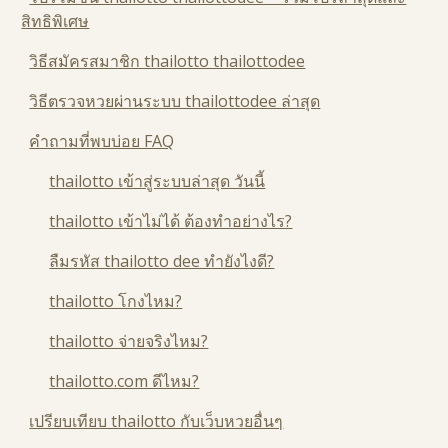
สิทธิพิเศษ
วิธีสมัครสมาชิก thailotto thailottodee
วิธีตรวจหวยผ่านระบบ thailottodee ล่าสุด
คำถามที่พบบ่อย FAQ
thailotto เข้าสู่ระบบล่าสุด วันนี้
thailotto เข้าไม่ได้ ต้องทำอย่างไร?
ลืมรหัส thailotto dee ทำยังไงดี?
thailotto โกงไหม?
thailotto จ่ายจริงไหม?
thailotto.com ดีไหม?
เปรียบเทียบ thailotto กับเว็บหวยอื่นๆ