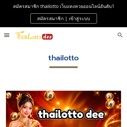
สมัครสมาชิก thailotto เว็บแทงหวยออนไลน์อันดับ1
Skip to main content
Skip to navigation
สมัครสมาชิก | เข้าสู่ระบบ
thailotto