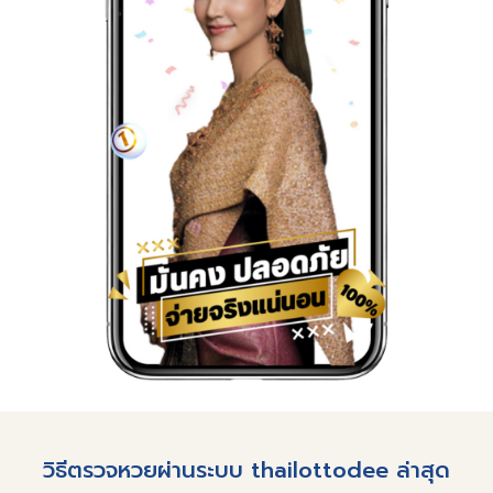
วิธีตรวจหวยผ่านระบบ thailotto
dee ล่าสุด