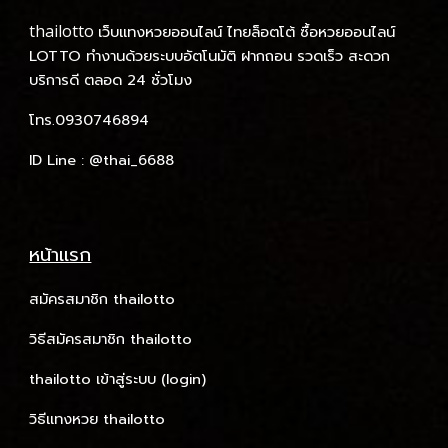
thailotto
เว็บแทงหวยออนไลน์
ไทยล็อตโต้ ซื้อหวยออนไลน์
LOTTO ทำงานด้วยระบบอัตโนมัติ ฝากถอน รวดเร็ว สะดวก
บริการดี ตลอด 24 ชั่วโมง
โทร.0930746894
ID Line : @thai
_6688
หน้าแรก
สมัครสมาชิก
thailotto
วิธีสมัครสมาชิก thailotto
thailotto เข้าสู่ระบบ (login
)
วิธีแทงหวย thailotto