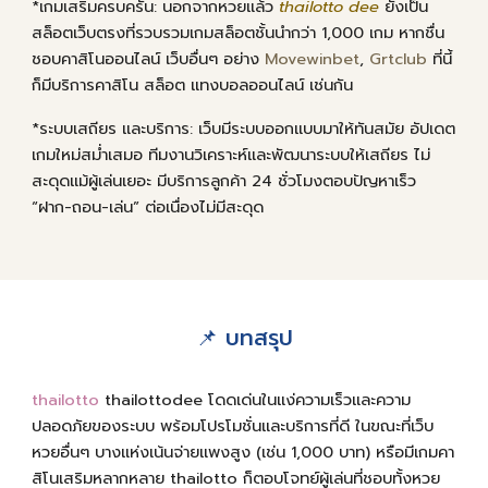
*
เกมเสริมครบครัน:
นอกจากหวยแล้ว
thailotto dee
ยังเป็น
สล็อตเว็บตรงที่รวบรวมเกมสล็อตชั้นนำกว่า 1,000 เกม หากชื่น
ชอบคาสิโนออนไลน์ เว็บอื่นๆ อย่าง
Movewinbet
,
Grtclub
ที่นี้
ก็มีบริการคาสิโน สล็อต แทงบอลออนไลน์ เช่นกัน
*
ระบบเสถียร และบริการ:
เว็บมีระบบออกแบบมาให้ทันสมัย อัปเดต
เกมใหม่สม่ำเสมอ ทีมงานวิเคราะห์และพัฒนาระบบให้เสถียร ไม่
สะดุดแม้ผู้เล่นเยอะ มีบริการลูกค้า 24 ชั่วโมงตอบปัญหาเร็ว
“ฝาก-ถอน-เล่น” ต่อเนื่องไม่มีสะดุด
📌
บท
สรุป
thailotto
thailottodee โดดเด่นในแง่ความเร็วและความ
ปลอดภัยของระบบ พร้อมโปรโมชั่นและบริการที่ดี ในขณะที่เว็บ
หวยอื่นๆ บางแห่งเน้นจ่ายแพงสูง (เช่น 1,000 บาท) หรือมีเกมคา
สิโนเสริมหลากหลาย thailotto ก็ตอบโจทย์ผู้เล่นที่ชอบทั้งหวย