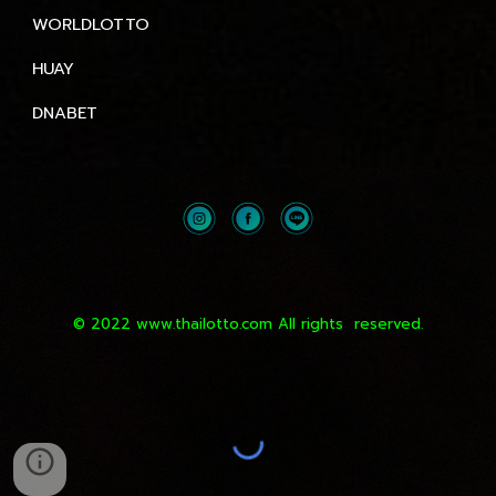
WORLDLOTTO
HUAY
DNABET
© 2022
www.thailotto.com
All rights reserved.