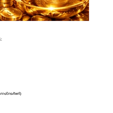
 ✨
ะทางโทรศัพท์)