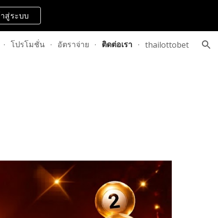
าสู่ระบบ
ion
โปรโมชั่น
อัตราจ่าย
ติดต่อเรา
thailottobet