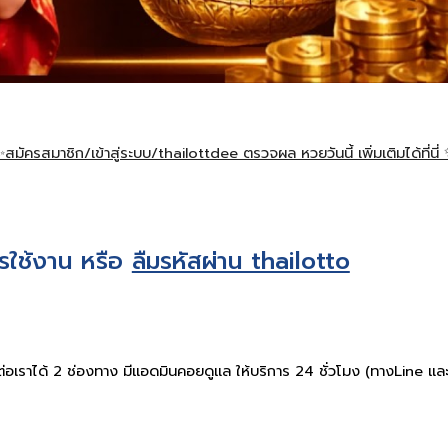
สมัครสมาชิก/เข้าสู่ระบบ/thailottdee ตรวจผล หวยวันนี้ เพิ่มเติมได้ที่นี่
รใช้งาน หรือ
ลืมรหัสผ่าน thailotto
อเราได้ 2 ช่องทาง มีแอดมินคอยดูแล ให้บริการ 24 ชั่วโมง (ทางLine แล