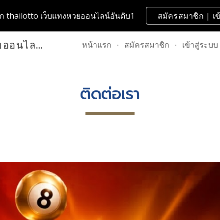
ก thailotto เว็บแทงหวยออนไลน์อันดับ1
สมัครสมาชิก | เข้
ip to main content
Skip to navigat
Thailotto dee เว็บแทงหวยออนไลน์ สมัครสมาชิกหวยฟรี มีโปรโมชั่น
หน้าแรก
สมัครสมาชิก
เข้าสู่ระบบ
ติ
ดต่อเรา