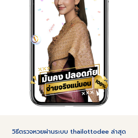
วิธีตรวจหวยผ่านระบบ thailotto
dee ล่าสุด