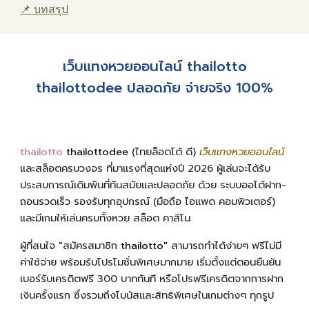
📌 บทสรุป
เว็บแทง
หวยออนไลน์
t
hailotto
thailottodee ปลอดภัย จ่ายจริง 100
%
thailotto
thailottodee
(ไทยล็อตโต้ ดี)
เว็บ
แทง
หวยออนไลน์
และสล็อตครบวงจร ที่มาแรงที่สุดแห่งปี 202
6
ผู้เล่นจะได้รับ
ประสบการณ์เดิมพันที่ทันสมัยและปลอดภัย ด้วย ระบบออโต้ฝาก-
ถอนรวดเร็ว รองรับทุกอุปกรณ์ (มือถือ ไอแพด คอมพิวเตอร์)
และมีเกมให้เล่นครบทั้งหวย สล็อต คาสิโน
ผู้ที่สนใจ
"
สมัครสมาชิก
thailotto"
สามารถทำได้ง่ายๆ ฟรีไม่มี
ค่าใช้จ่าย พร้อมรับโปรโมชั่นพิเศษมากมาย เริ่มตั้งแต่ตอนยืนยัน
เบอร์รับเครดิตฟรี 300 บาททันที หรือโปรฟรีเครดิตจากการฝาก
เงินครั้งแรก ซึ่งรวมถึงโบนัสและสิทธิพิเศษในเกมต่างๆ ทุกรูป