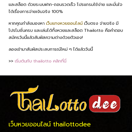
และสล็อต ด้วยระบบฝาก-ถอนรวดเร็ว โปรแกรมใช้ง่าย และมั่นใจ
ได้เรื่องการจ่ายเงินจริง 100%
หากคุณกำลังมองหา
เว็บแทงหวยออนไลน์
เว็บตรง จ่ายจริง มี
โปรโมชั่นครบ และเล่นได้ทั้งหวยและสล็อต Thailotto คือคำตอบ
สมัครวันนี้แล้วสัมผัสความต่างด้วยตัวเอง!
ลองเข้ามาสัมผัสประสบการณ์ใหม่ ๆ ได้แล้ววันนี้
>>
เริ่มต้นกับ thailotto คลิกที่นี่
เว็บหวยออนไลน์ thailottodee