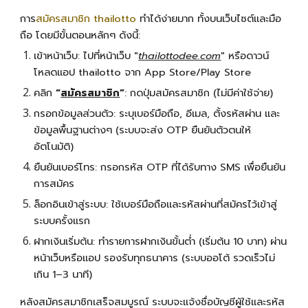
การ
สมัครสมาชิก thailotto
ทำได้ง่ายมาก ทั้งบนเว็บไซต์และมือ
ถือ โดยมีขั้นตอนหลักๆ ดังนี้:
เข้าหน้าเว็บ: ไปที่หน้าเว็บ "
thailottodee.com
"
หรือดาวน์
โหลดแอป thailotto จาก App Store/Play Store
คลิก
“
สมัครสมาชิก
”
: กดปุ่มสมัครสมาชิก (ไม่มีค่าใช้จ่าย)
กรอกข้อมูลส่วนตัว: ระบุเบอร์มือถือ, อีเมล, ตั้งรหัสผ่าน และ
ข้อมูลพื้นฐานต่างๆ (ระบบจะส่ง OTP ยืนยันตัวตนให้
อัตโนมัติ)
ยืนยันเบอร์โทร: กรอกรหัส OTP ที่ได้รับทาง SMS เพื่อยืนยัน
การสมัคร
ล็อกอินเข้าสู่ระบบ: ใช้เบอร์มือถือและรหัสผ่านที่สมัครไว้เข้าสู่
ระบบครั้งแรก
ฝากเงินเริ่มต้น: ทำรายการฝากเงินขั้นต่ำ (เริ่มต้น 10 บาท) ผ่าน
หน้าเว็บหรือแอป รองรับทุกธนาคาร (ระบบออโต้ รวดเร็วไม่
เกิน 1–3 นาที)
หลังสมัครสมาชิกเสร็จสมบูรณ์ ระบบจะแจ้งชื่อบัญชีผู้ใช้และรหัส