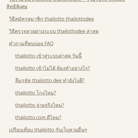
สิทธิพิเศษ
วิธีสมัครสมาชิก thailotto thailottodee
วิธีตรวจหวยผ่านระบบ thailottodee ล่าสุด
คำถามที่พบบ่อย FAQ
thailotto เข้าสู่ระบบล่าสุด วันนี้
thailotto เข้าไม่ได้ ต้องทำอย่างไร?
ลืมรหัส thailotto dee ทำยังไงดี?
thailotto โกงไหม?
thailotto จ่ายจริงไหม?
thailotto.com ดีไหม?
เปรียบเทียบ thailotto กับเว็บหวยอื่นๆ